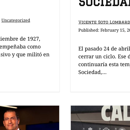
Socieda
·
Uncategorized
Vicente Soto Lombar
Published:
February 15, 2
ptiembre de 1927,
esempeñaba como
El pasado 24 de abri
sivo y que militó en
cerrar un ciclo. Ese
continuaría esta te
Sociedad,…