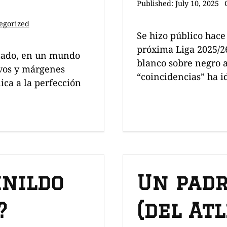
Published:
July 10, 2025
egorized
Se hizo público hace
próxima Liga 2025/2
zado, en un mundo
blanco sobre negro a
ivos y márgenes
“coincidencias” ha 
ca a la perfección
inildo
Un padr
?
(del Atl