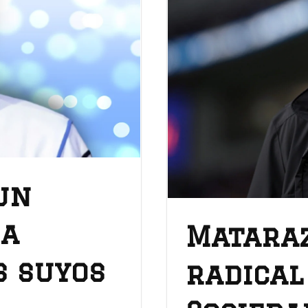
un
 a
Mataraz
s suyos
radical