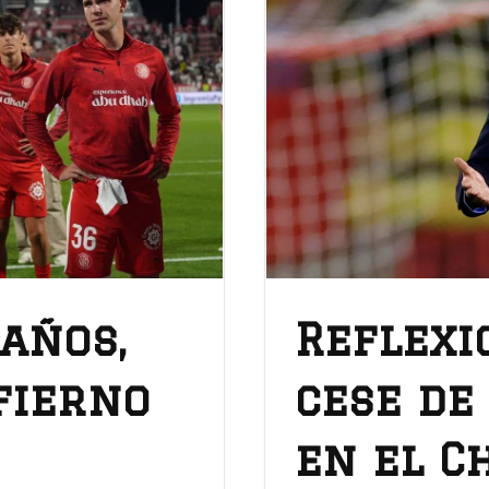
 años,
Reflexi
nfierno
cese de
en el C