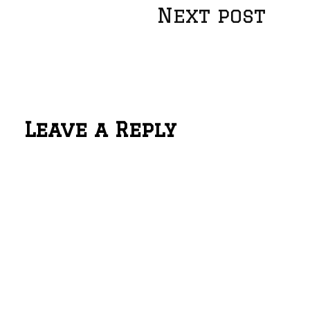
o
Next post
s
t
Leave a Reply
n
a
v
i