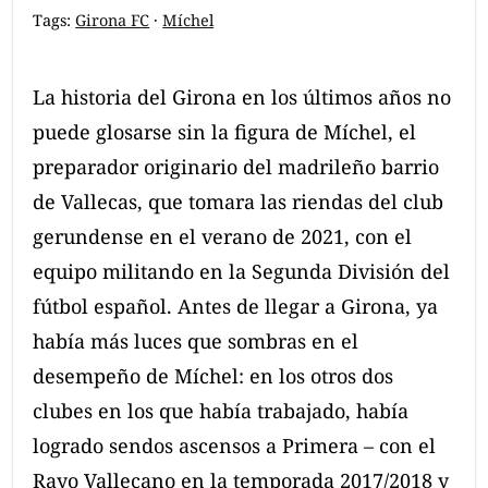
d
Tags:
Girona FC
·
Míchel
c
r
La historia del Girona en los últimos años no
u
puede glosarse sin la figura de Míchel, el
m
b
preparador originario del madrileño barrio
N
de Vallecas, que tomara las riendas del club
a
gerundense en el verano de 2021, con el
v
equipo militando en la Segunda División del
i
fútbol español. Antes de llegar a Girona, ya
g
había más luces que sombras en el
a
t
desempeño de Míchel: en los otros dos
i
clubes en los que había trabajado, había
o
logrado sendos ascensos a Primera – con el
n
Rayo Vallecano en la temporada 2017/2018 y