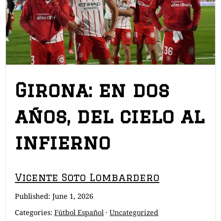
Girona: en dos
años, del cielo al
infierno
B
Vicente Soto Lombardero
r
Published:
June 1, 2026
e
Categories:
Fútbol Español
·
Uncategorized
a